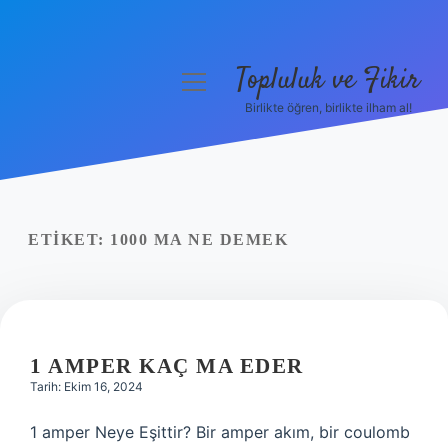
Topluluk ve Fikir
menüyü
aç
Birlikte öğren, birlikte ilham al!
Anasayfa
Gizlilik Politikası
Yasal Uyarı
ETIKET:
1000 MA NE DEMEK
Hakkımızda
1 AMPER KAÇ MA EDER
Tarih: Ekim 16, 2024
1 amper Neye Eşittir? Bir amper akım, bir coulomb