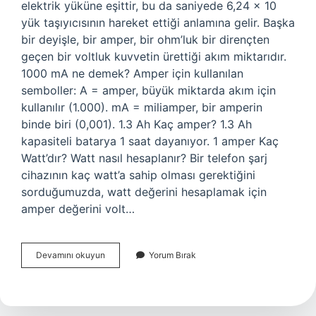
elektrik yüküne eşittir, bu da saniyede 6,24 x 10
yük taşıyıcısının hareket ettiği anlamına gelir. Başka
bir deyişle, bir amper, bir ohm’luk bir dirençten
geçen bir voltluk kuvvetin ürettiği akım miktarıdır.
1000 mA ne demek? Amper için kullanılan
semboller: A = amper, büyük miktarda akım için
kullanılır (1.000). mA = miliamper, bir amperin
binde biri (0,001). 1.3 Ah Kaç amper? 1.3 Ah
kapasiteli batarya 1 saat dayanıyor. 1 amper Kaç
Watt’dır? Watt nasıl hesaplanır? Bir telefon şarj
cihazının kaç watt’a sahip olması gerektiğini
sorduğumuzda, watt değerini hesaplamak için
amper değerini volt…
1
Devamını okuyun
Yorum Bırak
Amper
Kaç
Ma
Eder