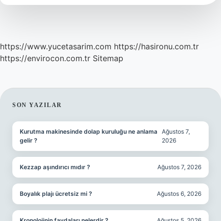
Almalı
https://www.yucetasarim.com
https://hasironu.com.tr
https://envirocon.com.tr
Sitemap
SIDEBAR
SON YAZILAR
Kurutma makinesinde dolap kuruluğu ne anlama
Ağustos 7,
gelir ?
2026
Kezzap aşındırıcı mıdır ?
Ağustos 7, 2026
Boyalık plajı ücretsiz mi ?
Ağustos 6, 2026
Kronolojinin faydaları nelerdir ?
Ağustos 5, 2026