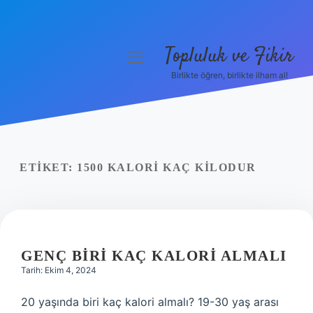
Topluluk ve Fikir
menüyü
aç
Birlikte öğren, birlikte ilham al!
Anasayfa
Gizlilik Politikası
Yasal Uyarı
ETIKET:
1500 KALORI KAÇ KILODUR
Hakkımızda
GENÇ BIRI KAÇ KALORI ALMALI
Tarih: Ekim 4, 2024
20 yaşında biri kaç kalori almalı? 19-30 yaş arası