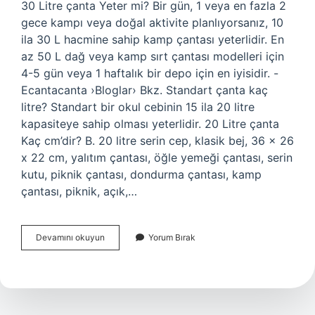
30 Litre çanta Yeter mi? Bir gün, 1 veya en fazla 2
gece kampı veya doğal aktivite planlıyorsanız, 10
ila 30 L hacmine sahip kamp çantası yeterlidir. En
az 50 L dağ veya kamp sırt çantası modelleri için
4-5 gün veya 1 haftalık bir depo için en iyisidir. -
Ecantacanta ›Bloglar› Bkz. Standart çanta kaç
litre? Standart bir okul cebinin 15 ila 20 litre
kapasiteye sahip olması yeterlidir. 20 Litre çanta
Kaç cm’dir? B. 20 litre serin cep, klasik bej, 36 x 26
x 22 cm, yalıtım çantası, öğle yemeği çantası, serin
kutu, piknik çantası, dondurma çantası, kamp
çantası, piknik, açık,…
25
Devamını okuyun
Yorum Bırak
Litre
Çanta
Ne
Kadar
Büyük