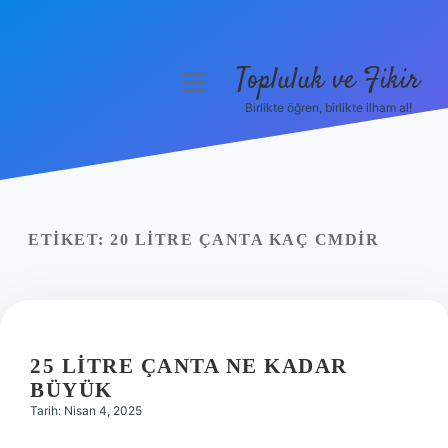
Topluluk ve Fikir
menüyü
aç
Birlikte öğren, birlikte ilham al!
Anasayfa
Gizlilik Politikası
Yasal Uyarı
ETIKET:
20 LITRE ÇANTA KAÇ CMDIR
Hakkımızda
25 LITRE ÇANTA NE KADAR
BÜYÜK
Tarih: Nisan 4, 2025