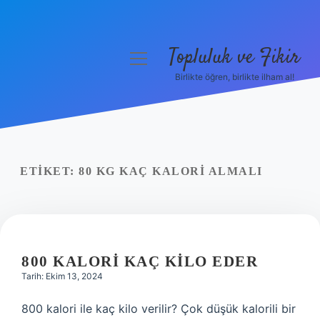
Topluluk ve Fikir
menüyü
aç
Birlikte öğren, birlikte ilham al!
Anasayfa
Gizlilik Politikası
Yasal Uyarı
ETIKET:
80 KG KAÇ KALORI ALMALI
Hakkımızda
800 KALORI KAÇ KILO EDER
Tarih: Ekim 13, 2024
800 kalori ile kaç kilo verilir? Çok düşük kalorili bir