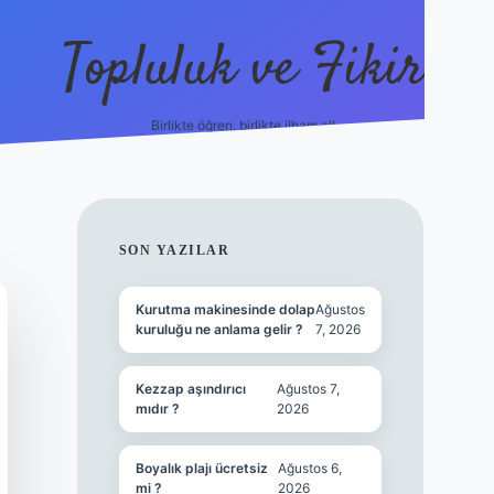
Topluluk ve Fikir
Birlikte öğren, birlikte ilham al!
grandoperabet
tulipbetg
SIDEBAR
SON YAZILAR
Kurutma makinesinde dolap
Ağustos
kuruluğu ne anlama gelir ?
7, 2026
Kezzap aşındırıcı
Ağustos 7,
mıdır ?
2026
Boyalık plajı ücretsiz
Ağustos 6,
mi ?
2026