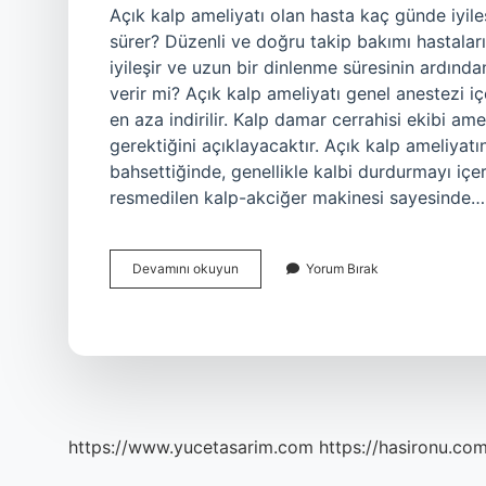
Açık kalp ameliyatı olan hasta kaç günde iyil
sürer? Düzenli ve doğru takip bakımı hastaları
iyileşir ve uzun bir dinlenme süresinin ardından
verir mi? Açık kalp ameliyatı genel anestezi iç
en aza indirilir. Kalp damar cerrahisi ekibi a
gerektiğini açıklayacaktır. Açık kalp ameliyat
bahsettiğinde, genellikle kalbi durdurmayı içe
resmedilen kalp-akciğer makinesi sayesinde…
Açık
Devamını okuyun
Yorum Bırak
Kalp
Ameliyatında
Neler
Yapılır
https://www.yucetasarim.com
https://hasironu.com