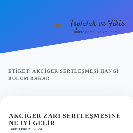
Topluluk ve Fikir
menüyü
aç
Birlikte öğren, birlikte ilham al!
Anasayfa
Gizlilik Politikası
Yasal Uyarı
ETIKET:
AKCIĞER SERTLEŞMESI HANGI
BÖLÜM BAKAR
Hakkımızda
AKCIĞER ZARI SERTLEŞMESINE
NE IYI GELIR
Tarih: Ekim 21, 2024