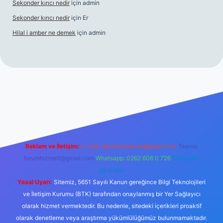
Sekonder kırıcı nedir
için
admin
Sekonder kırıcı nedir
için
Er
Hilal i amber ne demek
için
admin
t
tulipbetgiris.org
Reklam ve İletişim:
E-mail:
backlinkpaneli@gmail.com
Teams:
forumhizmeti@gmail.com
Whatsapp: 0262 606 0 726
Telegram:
@karabul
Yasal Uyarı:
Sitemiz, 5651 Sayılı Kanun gereğince Bilgi Teknolojileri
ve İletişim Kurumu (BTK) tarafından onaylanmış bir Yer Sağlayıcı
olarak hizmet vermektedir. Bu nedenle, sitedeki içerikleri proaktif
olarak denetleme veya araştırma yükümlülüğümüz bulunmamaktadır.