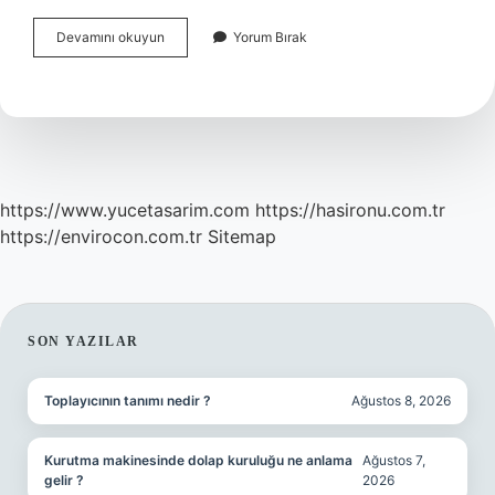
Akciğer
Devamını okuyun
Yorum Bırak
Zarı
Sertleşmesine
Ne
Iyi
Gelir
https://www.yucetasarim.com
https://hasironu.com.tr
https://envirocon.com.tr
Sitemap
SIDEBAR
SON YAZILAR
Toplayıcının tanımı nedir ?
Ağustos 8, 2026
Kurutma makinesinde dolap kuruluğu ne anlama
Ağustos 7,
gelir ?
2026