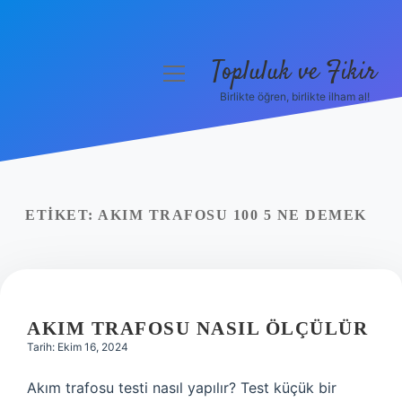
Topluluk ve Fikir
menüyü
aç
Birlikte öğren, birlikte ilham al!
Anasayfa
Gizlilik Politikası
Yasal Uyarı
ETIKET:
AKIM TRAFOSU 100 5 NE DEMEK
Hakkımızda
AKIM TRAFOSU NASIL ÖLÇÜLÜR
Tarih: Ekim 16, 2024
Akım trafosu testi nasıl yapılır? Test küçük bir