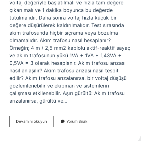
voltaj değeriyle başlatılmalı ve hızla tam değere
çıkarılmalı ve 1 dakika boyunca bu değerde
tutulmalıdır. Daha sonra voltaj hızla küçük bir
değere düşürülerek kaldırılmalıdır. Test sırasında
akım trafosunda hiçbir sıçrama veya bozulma
olmamalıdır. Akım trafosu nasıl hesaplanır?
Örneğin; 4 m / 2,5 mm2 kablolu aktif-reaktif sayaç
ve akım trafosunun yükü 1VA + 1VA + 1,43VA +
0,5VA = 3 olarak hesaplanır. Akım trafosu arızası
nasıl anlaşılır? Akım trafosu arızası nasıl tespit
edilir? Akım trafosu arızalanırsa, bir voltaj düşüşü
gözlemlenebilir ve ekipman ve sistemlerin
çalışması etkilenebilir. Aşırı gürültü: Akım trafosu
arızalanırsa, gürültü ve…
Akım
Devamını okuyun
Yorum Bırak
Trafosu
Nasıl
Ölçülür