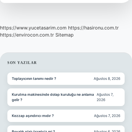
https://www.yucetasarim.com
https://hasironu.com.tr
https://envirocon.com.tr
Sitemap
SIDEBAR
SON YAZILAR
Toplayıcının tanımı nedir ?
Ağustos 8, 2026
Kurutma makinesinde dolap kuruluğu ne anlama
Ağustos 7,
gelir ?
2026
Kezzap aşındırıcı mıdır ?
Ağustos 7, 2026
Boyalık plajı ücretsiz mi ?
Ağustos 6, 2026