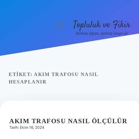
Topluluk ve Fikir
menüyü
aç
Birlikte öğren, birlikte ilham al!
Anasayfa
Gizlilik Politikası
Yasal Uyarı
ETIKET:
AKIM TRAFOSU NASIL
HESAPLANIR
Hakkımızda
AKIM TRAFOSU NASIL ÖLÇÜLÜR
Tarih: Ekim 16, 2024