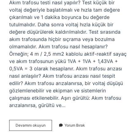
Akım trafosu testi nasıl yapılır? Test küçük bir
voltaj değeriyle başlatılmalı ve hızla tam değere
çıkarılmalı ve 1 dakika boyunca bu değerde
tutulmalıdır. Daha sonra voltaj hızla küçük bir
değere düşürülerek kaldırılmalıdır. Test sırasında
akım trafosunda hiçbir sıçrama veya bozulma
olmamalıdır. Akım trafosu nasıl hesaplanır?
Örneğin; 4 m / 2,5 mm2 kablolu aktif-reaktif sayaç
ve akım trafosunun yükü 1VA + 1VA + 1,43VA +
0,5VA = 3 olarak hesaplanır. Akım trafosu arızası
nasıl anlaşılır? Akım trafosu arızası nasıl tespit
edilir? Akım trafosu arızalanırsa, bir voltaj düşüşü
gözlemlenebilir ve ekipman ve sistemlerin
çalışması etkilenebilir. Aşırı gürültü: Akım trafosu
arızalanırsa, gürültü ve…
Akım
Devamını okuyun
Yorum Bırak
Trafosu
Nasıl