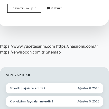
Anekdot
Devamını okuyun
6 Yorum
nedir
ve
örnekleri
https://www.yucetasarim.com
https://hasironu.com.tr
https://envirocon.com.tr
Sitemap
SIDEBAR
SON YAZILAR
Boyalık plajı ücretsiz mi ?
Ağustos 6, 2026
Kronolojinin faydaları nelerdir ?
Ağustos 5, 2026