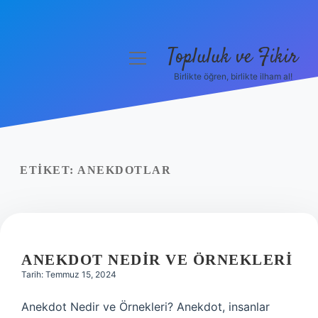
Topluluk ve Fikir
menüyü
aç
Birlikte öğren, birlikte ilham al!
Anasayfa
Gizlilik Politikası
Yasal Uyarı
ETIKET:
ANEKDOTLAR
Hakkımızda
ANEKDOT NEDIR VE ÖRNEKLERI
Tarih: Temmuz 15, 2024
Anekdot Nedir ve Örnekleri? Anekdot, insanlar