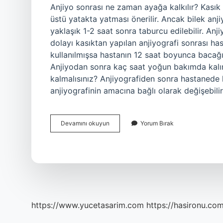
Anjiyo sonrası ne zaman ayağa kalkılır? Kasık
üstü yatakta yatması önerilir. Ancak bilek an
yaklaşık 1-2 saat sonra taburcu edilebilir. An
dolayı kasıktan yapılan anjiyografi sonrası h
kullanılmışsa hastanın 12 saat boyunca bacağ
Anjiyodan sonra kaç saat yoğun bakımda kalı
kalmalısınız? Anjiyografiden sonra hastanede k
anjiyografinin amacına bağlı olarak değişebilir
Anjiyodan
Devamını okuyun
Yorum Bırak
Sonra
Hemen
Kalkılır
Mı
https://www.yucetasarim.com
https://hasironu.com