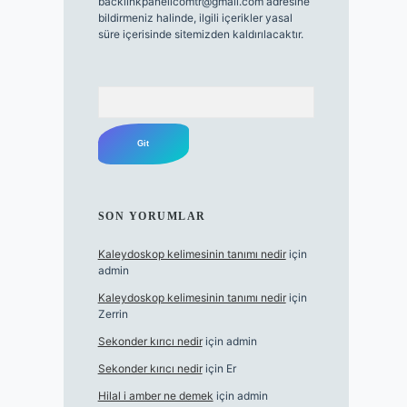
backlinkpanelicomtr@gmail.com
adresine
bildirmeniz halinde, ilgili içerikler yasal
süre içerisinde sitemizden kaldırılacaktır.
Arama
SON YORUMLAR
Kaleydoskop kelimesinin tanımı nedir
için
admin
Kaleydoskop kelimesinin tanımı nedir
için
Zerrin
Sekonder kırıcı nedir
için
admin
Sekonder kırıcı nedir
için
Er
Hilal i amber ne demek
için
admin