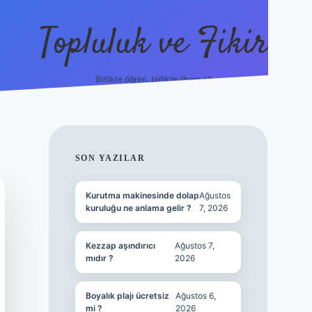
Topluluk ve Fikir
Birlikte öğren, birlikte ilham al!
grandoperabet
tulipbetgiris.org
SIDEBAR
SON YAZILAR
Kurutma makinesinde dolap
Ağustos
kuruluğu ne anlama gelir ?
7, 2026
Kezzap aşındırıcı
Ağustos 7,
mıdır ?
2026
Boyalık plajı ücretsiz
Ağustos 6,
mi ?
2026