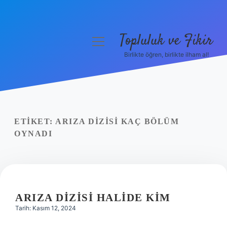
Topluluk ve Fikir
menüyü
aç
Birlikte öğren, birlikte ilham al!
Anasayfa
Gizlilik Politikası
Yasal Uyarı
ETIKET:
ARIZA DIZISI KAÇ BÖLÜM
OYNADI
Hakkımızda
ARIZA DIZISI HALIDE KIM
Tarih: Kasım 12, 2024