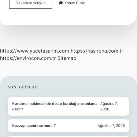
Arıza
Devamını okuyun
Yorum Bırak
Dizisi
Halide
Kim
https://www.yucetasarim.com
https://hasironu.com.tr
https://envirocon.com.tr
Sitemap
SIDEBAR
SON YAZILAR
Kurutma makinesinde dolap kuruluğu ne anlama
Ağustos 7,
gelir ?
2026
Kezzap aşındırıcı mıdır ?
Ağustos 7, 2026