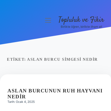
Topluluk ve Fikir
menüyü
aç
Birlikte öğren, birlikte ilham al!
Anasayfa
Gizlilik Politikası
Yasal Uyarı
ETIKET:
ASLAN BURCU SIMGESI NEDIR
Hakkımızda
ASLAN BURCUNUN RUH HAYVANI
NEDIR
Tarih: Ocak 4, 2025