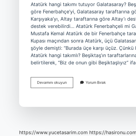
Atatürk hangi takımı tutuyor Galatasaray? Beşi
göre Fenerbahçe’yi, Galatasaray taraftarına gö
Karşıyaka’yı, Altay taraftarına göre Altay’ı d
destek verebilirdi… Atatürk Fenerbahçeli mi G
Mustafa Kemal Atatürk de bir Fenerbahçe tara
Kupası maçından sonra Atatürk, üçü Galatasaray
şöyle demişti: “Burada üçe karşı üçüz. Çünkü 
Atatürk hangi takımlı? Beşiktaş’ın taraftarların
belirtilerek, “Biz de onun gibi Beşiktaşlıyız” i
Atatürk
Devamını okuyun
Yorum Bırak
Hangi
Takımlı
Galatasaraylı
https://www.yucetasarim.com
https://hasironu.com