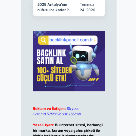
2025 Antalya’nın
Temmuz
nüfusu ne kadar ?
24, 2026
Reklam ve İletişim:
Skype:
live:.cid.575569c608265c69
Yasal Uyarı:
Bu internet sitesi, herhangi
bir marka, kurum veya şahıs şirketi ile
hiçbir bağlantısı bulunmamaktadır.