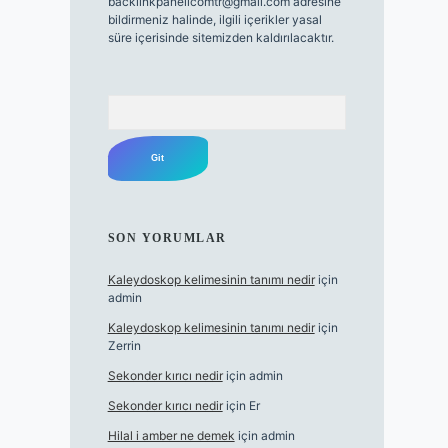
backlinkpanelicomtr@gmail.com
adresine
bildirmeniz halinde, ilgili içerikler yasal
süre içerisinde sitemizden kaldırılacaktır.
Arama
SON YORUMLAR
Kaleydoskop kelimesinin tanımı nedir
için
admin
Kaleydoskop kelimesinin tanımı nedir
için
Zerrin
Sekonder kırıcı nedir
için
admin
Sekonder kırıcı nedir
için
Er
Hilal i amber ne demek
için
admin