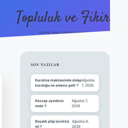
Topluluk ve Fikir
Birlikte öğren, birlikte ilham al!
grandoperabet
tulipbetgiris.org
SIDEBAR
SON YAZILAR
Kurutma makinesinde dolap
Ağustos
kuruluğu ne anlama gelir ?
7, 2026
Kezzap aşındırıcı
Ağustos 7,
mıdır ?
2026
Boyalık plajı ücretsiz
Ağustos 6,
mi ?
2026