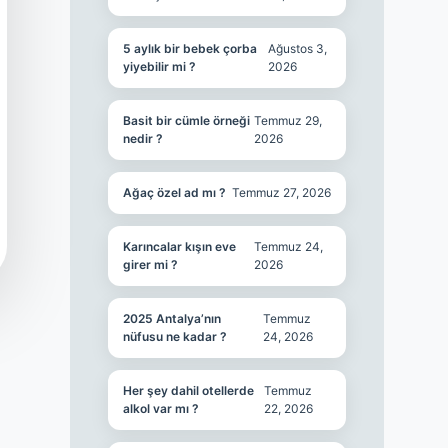
5 aylık bir bebek çorba
Ağustos 3,
yiyebilir mi ?
2026
Basit bir cümle örneği
Temmuz 29,
nedir ?
2026
Ağaç özel ad mı ?
Temmuz 27, 2026
Karıncalar kışın eve
Temmuz 24,
girer mi ?
2026
2025 Antalya’nın
Temmuz
nüfusu ne kadar ?
24, 2026
Her şey dahil otellerde
Temmuz
alkol var mı ?
22, 2026