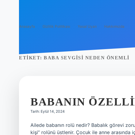
Anasayfa
Gizlilik Politikası
Yasal Uyarı
Hakkımızda
ETIKET:
BABA SEVGISI NEDEN ÖNEMLI
BABANIN ÖZELLI
Tarih: Eylül 14, 2024
Ailede babanın rolü nedir? Babalık görevi zor
kişi” rolünü üstlenir. Çocuk ile anne arasında i