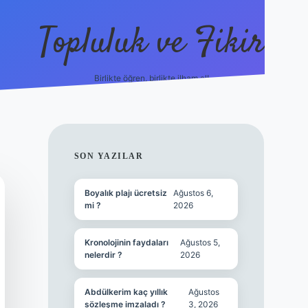
Topluluk ve Fikir
Birlikte öğren, birlikte ilham al!
grandoperabet
tulipb
SIDEBAR
SON YAZILAR
Boyalık plajı ücretsiz
Ağustos 6,
mi ?
2026
Kronolojinin faydaları
Ağustos 5,
nelerdir ?
2026
Abdülkerim kaç yıllık
Ağustos
sözleşme imzaladı ?
3, 2026