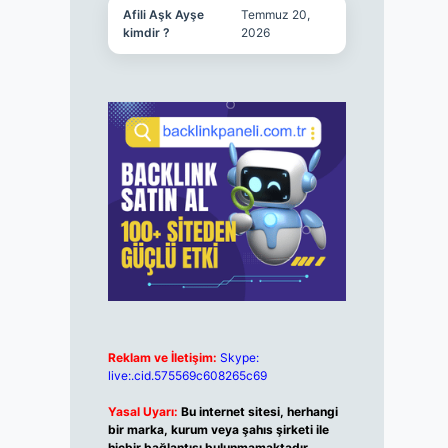
Afili Aşk Ayşe
Temmuz 20,
kimdir ?
2026
Reklam ve İletişim:
Skype:
live:.cid.575569c608265c69
Yasal Uyarı:
Bu internet sitesi, herhangi
bir marka, kurum veya şahıs şirketi ile
hiçbir bağlantısı bulunmamaktadır.