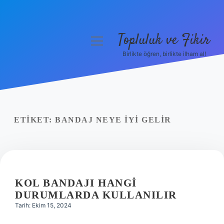
Topluluk ve Fikir
menüyü
aç
Birlikte öğren, birlikte ilham al!
Anasayfa
Gizlilik Politikası
Yasal Uyarı
ETIKET:
BANDAJ NEYE IYI GELIR
Hakkımızda
KOL BANDAJI HANGI
DURUMLARDA KULLANILIR
Tarih: Ekim 15, 2024