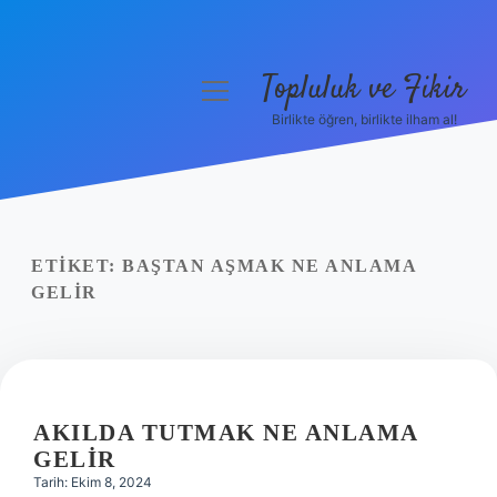
Topluluk ve Fikir
menüyü
aç
Birlikte öğren, birlikte ilham al!
Anasayfa
Gizlilik Politikası
Yasal Uyarı
ETIKET:
BAŞTAN AŞMAK NE ANLAMA
GELIR
Hakkımızda
AKILDA TUTMAK NE ANLAMA
GELIR
Tarih: Ekim 8, 2024