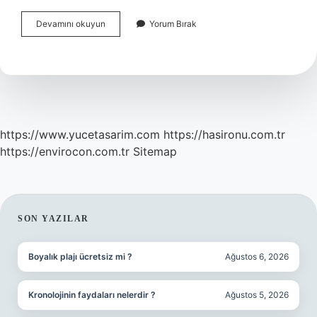
Akılda
Devamını okuyun
Yorum Bırak
Tutmak
Ne
Anlama
Gelir
https://www.yucetasarim.com
https://hasironu.com.tr
https://envirocon.com.tr
Sitemap
SIDEBAR
SON YAZILAR
Boyalık plajı ücretsiz mi ?
Ağustos 6, 2026
Kronolojinin faydaları nelerdir ?
Ağustos 5, 2026