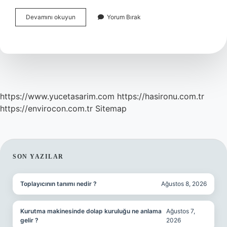
Bebek
Devamını okuyun
Yorum Bırak
Çamaşır
Deterjanı
Ne
Zamana
Kadar
Kullanılmalı
https://www.yucetasarim.com
https://hasironu.com.tr
https://envirocon.com.tr
Sitemap
SIDEBAR
SON YAZILAR
Toplayıcının tanımı nedir ?
Ağustos 8, 2026
Kurutma makinesinde dolap kuruluğu ne anlama
Ağustos 7,
gelir ?
2026