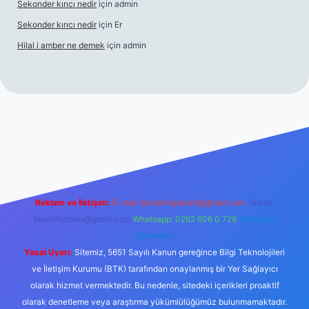
Sekonder kırıcı nedir
için
admin
Sekonder kırıcı nedir
için
Er
Hilal i amber ne demek
için
admin
s.org
Reklam ve İletişim:
E-mail:
backlinkpaneli@gmail.com
Teams:
forumhizmeti@gmail.com
Whatsapp: 0262 606 0 726
Telegram:
@karabul
Yasal Uyarı:
Sitemiz, 5651 Sayılı Kanun gereğince Bilgi Teknolojileri
ve İletişim Kurumu (BTK) tarafından onaylanmış bir Yer Sağlayıcı
olarak hizmet vermektedir. Bu nedenle, sitedeki içerikleri proaktif
olarak denetleme veya araştırma yükümlülüğümüz bulunmamaktadır.