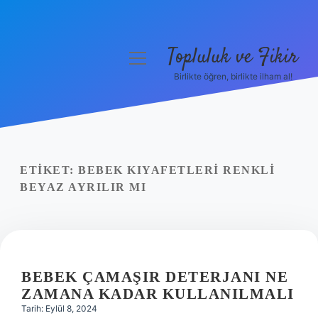
Topluluk ve Fikir
menüyü
aç
Birlikte öğren, birlikte ilham al!
Anasayfa
Gizlilik Politikası
Yasal Uyarı
ETIKET:
BEBEK KIYAFETLERI RENKLI
BEYAZ AYRILIR MI
Hakkımızda
BEBEK ÇAMAŞIR DETERJANI NE
ZAMANA KADAR KULLANILMALI
Tarih: Eylül 8, 2024