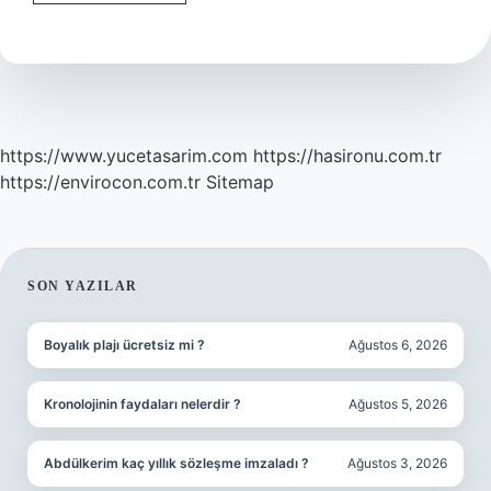
Gözler
Nasıl
Ortaya
Çıkar
https://www.yucetasarim.com
https://hasironu.com.tr
https://envirocon.com.tr
Sitemap
SIDEBAR
SON YAZILAR
Boyalık plajı ücretsiz mi ?
Ağustos 6, 2026
Kronolojinin faydaları nelerdir ?
Ağustos 5, 2026
Abdülkerim kaç yıllık sözleşme imzaladı ?
Ağustos 3, 2026