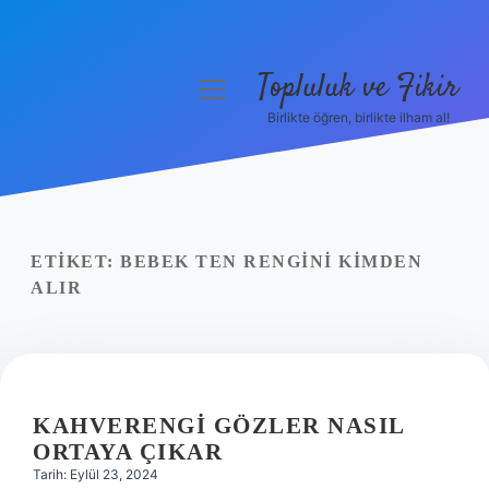
Topluluk ve Fikir
menüyü
aç
Birlikte öğren, birlikte ilham al!
Anasayfa
Gizlilik Politikası
Yasal Uyarı
ETIKET:
BEBEK TEN RENGINI KIMDEN
ALIR
Hakkımızda
KAHVERENGI GÖZLER NASIL
ORTAYA ÇIKAR
Tarih: Eylül 23, 2024