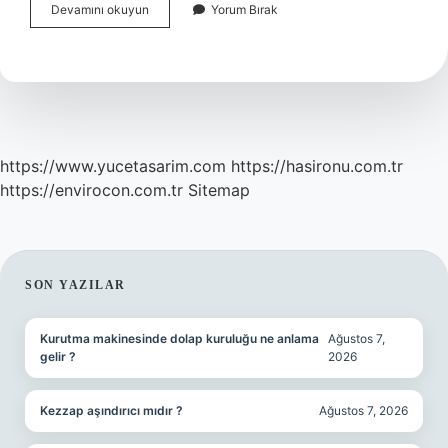
9
Devamını okuyun
Yorum Bırak
Aylık
Bebekte
Zeka
Geriliği
Nasıl
Anlaşılır
https://www.yucetasarim.com
https://hasironu.com.tr
https://envirocon.com.tr
Sitemap
SIDEBAR
SON YAZILAR
Kurutma makinesinde dolap kuruluğu ne anlama
Ağustos 7,
gelir ?
2026
Kezzap aşındırıcı mıdır ?
Ağustos 7, 2026