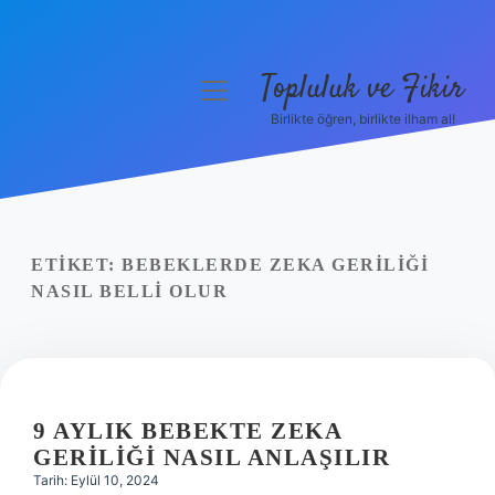
Topluluk ve Fikir
menüyü
aç
Birlikte öğren, birlikte ilham al!
Anasayfa
Gizlilik Politikası
Yasal Uyarı
ETIKET:
BEBEKLERDE ZEKA GERILIĞI
NASIL BELLI OLUR
Hakkımızda
9 AYLIK BEBEKTE ZEKA
GERILIĞI NASIL ANLAŞILIR
Tarih: Eylül 10, 2024