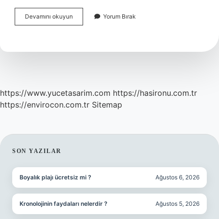
Bepanthol
Devamını okuyun
Yorum Bırak
Onarıcı
Krem
Güneş
Yanığına
Iyi
Gelir
Mi
https://www.yucetasarim.com
https://hasironu.com.tr
https://envirocon.com.tr
Sitemap
SIDEBAR
SON YAZILAR
Boyalık plajı ücretsiz mi ?
Ağustos 6, 2026
Kronolojinin faydaları nelerdir ?
Ağustos 5, 2026