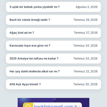
5 aylık bir bebek çorba yiyebilir mi ?
Ağustos 3, 2026
Basit bir cümle örneği nedir ?
Temmuz 29, 2026
Ağaç özel ad mı ?
Temmuz 27, 2026
Karıncalar kışın eve girer mi ?
Temmuz 24, 2026
2025 Antalya’nın nüfusu ne kadar ?
Temmuz 24, 2026
Her şey dahil otellerde alkol var mı ?
Temmuz 22, 2026
Afili Aşk Ayşe kimdir ?
Temmuz 20, 2026