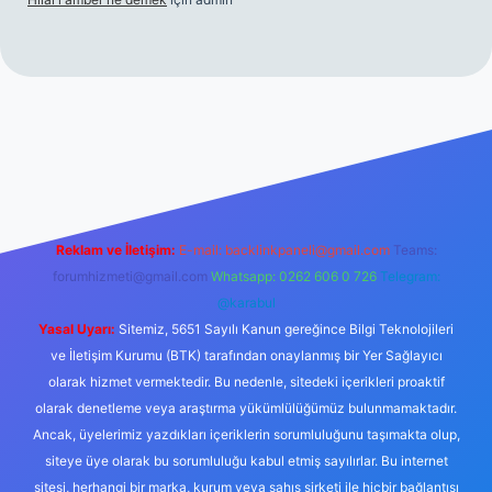
t
tulipbetgiris.org
Reklam ve İletişim:
E-mail:
backlinkpaneli@gmail.com
Teams:
forumhizmeti@gmail.com
Whatsapp: 0262 606 0 726
Telegram:
@karabul
Yasal Uyarı:
Sitemiz, 5651 Sayılı Kanun gereğince Bilgi Teknolojileri
ve İletişim Kurumu (BTK) tarafından onaylanmış bir Yer Sağlayıcı
olarak hizmet vermektedir. Bu nedenle, sitedeki içerikleri proaktif
olarak denetleme veya araştırma yükümlülüğümüz bulunmamaktadır.
Ancak, üyelerimiz yazdıkları içeriklerin sorumluluğunu taşımakta olup,
siteye üye olarak bu sorumluluğu kabul etmiş sayılırlar. Bu internet
sitesi, herhangi bir marka, kurum veya şahıs şirketi ile hiçbir bağlantısı