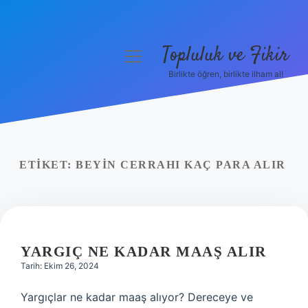
Topluluk ve Fikir
menüyü
aç
Birlikte öğren, birlikte ilham al!
Anasayfa
Gizlilik Politikası
Yasal Uyarı
ETIKET:
BEYIN CERRAHI KAÇ PARA ALIR
Hakkımızda
YARGIÇ NE KADAR MAAŞ ALIR
Tarih: Ekim 26, 2024
Yargıçlar ne kadar maaş alıyor? Dereceye ve