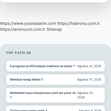
Alır
https://www.yucetasarim.com
https://hasironu.com.tr
https://envirocon.com.tr
Sitemap
SIDEBAR
SON YAZILAR
6 program profili bulaşık makinesi ne kadar ?
Ağustos 10, 2026
Belediye hangi dilden ?
Ağustos 10, 2026
Muhabbet kuşu konuşturucu yem işe yarar mı
Ağustos 10,
?
2026
Toplayıcının tanımı nedir ?
Ağustos 8, 2026