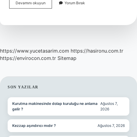
Beytülhikme
Devamını okuyun
Yorum Bırak
Nedir
Din
https://www.yucetasarim.com
https://hasironu.com.tr
https://envirocon.com.tr
Sitemap
SIDEBAR
SON YAZILAR
Kurutma makinesinde dolap kuruluğu ne anlama
Ağustos 7,
gelir ?
2026
Kezzap aşındırıcı mıdır ?
Ağustos 7, 2026