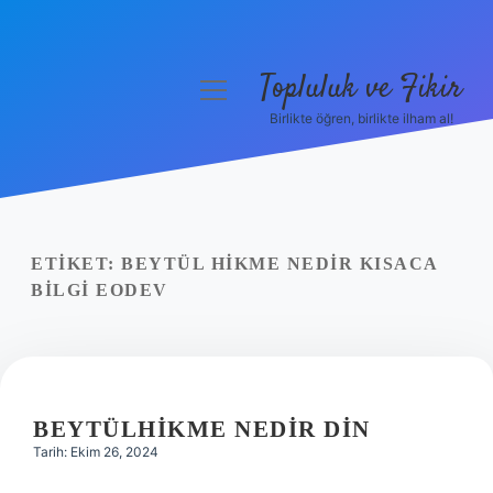
Topluluk ve Fikir
menüyü
aç
Birlikte öğren, birlikte ilham al!
Anasayfa
Gizlilik Politikası
Yasal Uyarı
ETIKET:
BEYTÜL HIKME NEDIR KISACA
BILGI EODEV
Hakkımızda
BEYTÜLHIKME NEDIR DIN
Tarih: Ekim 26, 2024