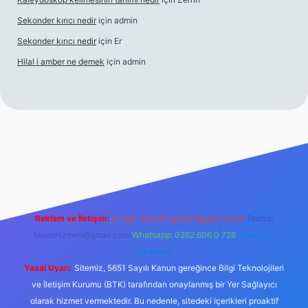
Sekonder kırıcı nedir
için
admin
Sekonder kırıcı nedir
için
Er
Hilal i amber ne demek
için
admin
s.org
Reklam ve İletişim:
E-mail:
backlinkpaneli@gmail.com
Teams:
forumhizmeti@gmail.com
Whatsapp: 0262 606 0 726
Telegram:
@karabul
Yasal Uyarı:
Sitemiz, 5651 Sayılı Kanun gereğince Bilgi Teknolojileri
ve İletişim Kurumu (BTK) tarafından onaylanmış bir Yer Sağlayıcı
olarak hizmet vermektedir. Bu nedenle, sitedeki içerikleri proaktif