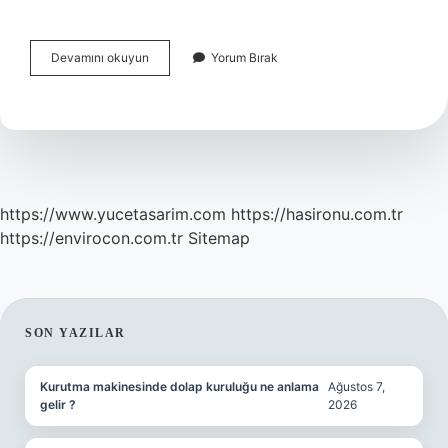
Bilgisayar
Devamını okuyun
Yorum Bırak
Mühendisliği
Para
Var
Mı
https://www.yucetasarim.com
https://hasironu.com.tr
https://envirocon.com.tr
Sitemap
SIDEBAR
SON YAZILAR
Kurutma makinesinde dolap kuruluğu ne anlama
Ağustos 7,
gelir ?
2026