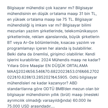
Bilgisayar mühendisi çok kazanır mı? Bilgisayar
mühendisinin en düşük ortalama maaşı 31 bin TL,
en yüksek ortalama maaşı ise 75 TL. Bilgisayar
mühendisliği iş imkanı var mı? Bilgisayar bilimi
mezunları yazılım şirketlerinde, telekomünikasyon
şirketlerinde, reklam ajanslarında, büyük şirketlerin
BT veya Ar-Ge bölümlerinde, kısacası yazılım ve
programlamayı içeren her alanda iş bulabilirler.
Belki daha da önemlisi, girişimci olabilirler. Kendi
işlerini kurabilirler. 2024 Mühendis maaşı ne kadar?
Yıllara Göre Maaşlar EN DÜŞÜK ORTALAMA
MAAŞ2024₺56.546₺70.6822023₺53.016₺66.2702
022₺10.628₺13.2852021₺4.5905. Odtü bilgisayar
mühendisleri ne kadar kazanıyor? ABD
standartlarına göre ODTÜ BMB’den mezun olan bir
bilgisayar mühendisinin yıllık (brüt) maaşı (mesleki
ayrımcılık olmadığı varsayıldığında) 60.000 ile
75.000 USD arasındadır.…