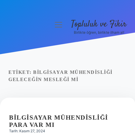
Topluluk ve Fikir
menüyü
aç
Birlikte öğren, birlikte ilham al!
Anasayfa
Gizlilik Politikası
Yasal Uyarı
ETIKET:
BILGISAYAR MÜHENDISLIĞI
GELECEĞIN MESLEĞI MI
Hakkımızda
BILGISAYAR MÜHENDISLIĞI
PARA VAR MI
Tarih: Kasım 27, 2024