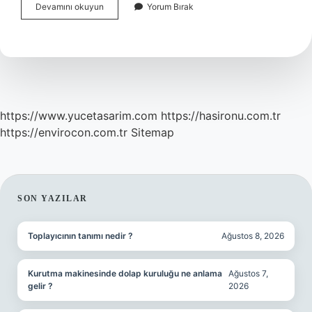
Babanın
Devamını okuyun
Yorum Bırak
Özellikleri
Nelerdir
https://www.yucetasarim.com
https://hasironu.com.tr
https://envirocon.com.tr
Sitemap
SIDEBAR
SON YAZILAR
Toplayıcının tanımı nedir ?
Ağustos 8, 2026
Kurutma makinesinde dolap kuruluğu ne anlama
Ağustos 7,
gelir ?
2026