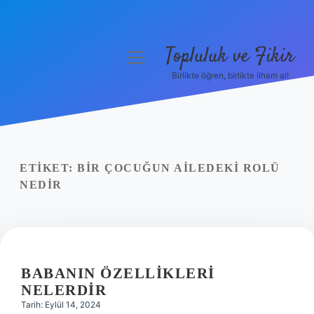
Topluluk ve Fikir
menüyü
aç
Birlikte öğren, birlikte ilham al!
Anasayfa
Gizlilik Politikası
Yasal Uyarı
ETIKET:
BIR ÇOCUĞUN AILEDEKI ROLÜ
NEDIR
Hakkımızda
BABANIN ÖZELLIKLERI
NELERDIR
Tarih: Eylül 14, 2024