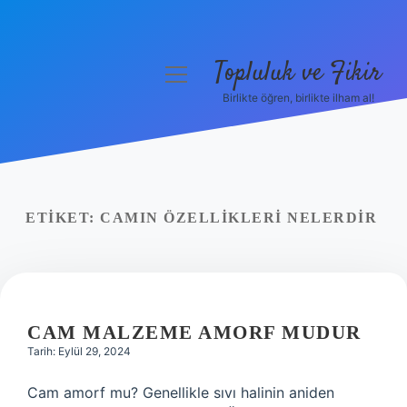
Topluluk ve Fikir
menüyü
aç
Birlikte öğren, birlikte ilham al!
Anasayfa
Gizlilik Politikası
Yasal Uyarı
ETIKET:
CAMIN ÖZELLIKLERI NELERDIR
Hakkımızda
CAM MALZEME AMORF MUDUR
Tarih: Eylül 29, 2024
Cam amorf mu? Genellikle sıvı halinin aniden