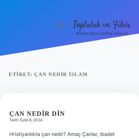
Topluluk ve Fikir
menüyü
aç
Birlikte öğren, birlikte ilham al!
Anasayfa
Gizlilik Politikası
Yasal Uyarı
ETIKET:
ÇAN NEDIR ISLAM
Hakkımızda
ÇAN NEDIR DIN
Tarih: Eylül 8, 2024
Hristiyanlıkta çan nedir? Amaç Çanlar, ibadet