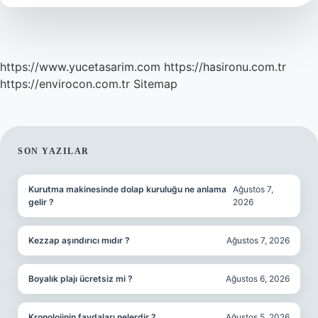
https://www.yucetasarim.com
https://hasironu.com.tr
https://envirocon.com.tr
Sitemap
SIDEBAR
SON YAZILAR
Kurutma makinesinde dolap kuruluğu ne anlama
Ağustos 7,
gelir ?
2026
Kezzap aşındırıcı mıdır ?
Ağustos 7, 2026
Boyalık plajı ücretsiz mi ?
Ağustos 6, 2026
Kronolojinin faydaları nelerdir ?
Ağustos 5, 2026