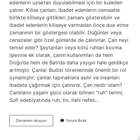
edenlerin uzaktan duyulabilmesi için bir kuleden
çalınır. Kilise çanları, ibadet edenlerin cemaatle
birlikte kiliseye gittikleri zamanı gösterebilir ve
ibadet edenlerin kiliseye varmadan önce dua etme
zamanının bir göstergesi olabilir. Düğünler veya
cenazeler gibi özel günlerde de çalınırlar. Çan neyi
temsil eder? Şeytanları veya kötü ruhları kovma
işlevine ek olarak, çanın kullanımları da hem
Doğu’da hem de Batı’da daha yaygın hale geldikçe
artmıştır. Çanlar Budist törenlerinde önemli bir rol
oynamıştır; çanlar tapınaklara asılır ve insanları
ibadete çağırmak için çalınırdı. Çan nedir islam?
Canlıların yaşam gücü olarak bilinen “ruh” terimi,
Sufi edebiyatında ruh, tin, ilahi nefes…
Çan
Devamını okuyun
Yorum Bırak
Nedir
Din