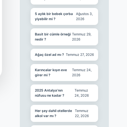
5 aylık bir bebek çorba
Ağustos 3,
yiyebilir mi ?
2026
Basit bir cümle örneği
Temmuz 29,
nedir ?
2026
Ağaç özel ad mı ?
Temmuz 27, 2026
Karıncalar kışın eve
Temmuz 24,
girer mi ?
2026
2025 Antalya’nın
Temmuz
nüfusu ne kadar ?
24, 2026
Her şey dahil otellerde
Temmuz
alkol var mı ?
22, 2026