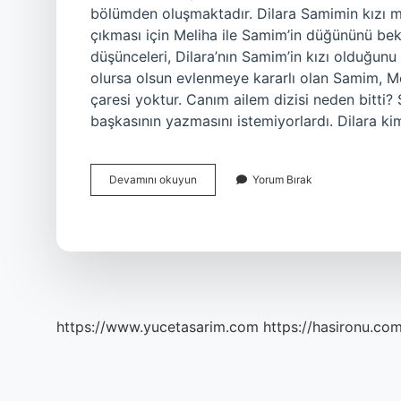
bölümden oluşmaktadır. Dilara Samimin kızı mı
çıkması için Meliha ile Samim’in düğününü bekl
düşünceleri, Dilara’nın Samim’in kızı olduğu
olursa olsun evlenmeye kararlı olan Samim, M
çaresi yoktur. Canım ailem dizisi neden bitti? 
başkasının yazmasını istemiyorlardı. Dilara k
Ibreti
Devamını okuyun
Yorum Bırak
Ailem
Kaç
Yılında
Çekildi
https://www.yucetasarim.com
https://hasironu.com