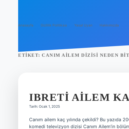
Anasayfa
Gizlilik Politikası
Yasal Uyarı
Hakkımızda
ETIKET:
CANIM AILEM DIZISI NEDEN BI
IBRETI AILEM KA
Tarih: Ocak 1, 2025
Canım ailem kaç yılında çekildi? Bu yazıda 200
komedi televizyon dizisi Canım Ailem’in bölüm