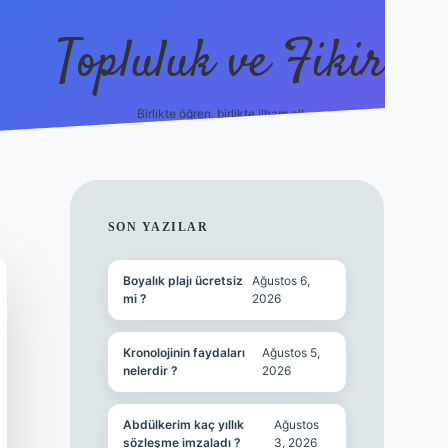
Topluluk ve Fikir
Birlikte öğren, birlikte ilham al!
grandoperabet
tulipbetg
SIDEBAR
SON YAZILAR
Boyalık plajı ücretsiz
Ağustos 6,
mi ?
2026
Kronolojinin faydaları
Ağustos 5,
nelerdir ?
2026
Abdülkerim kaç yıllık
Ağustos
sözleşme imzaladı ?
3, 2026