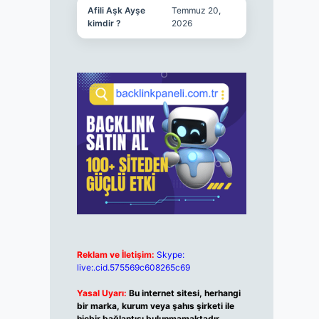
Afili Aşk Ayşe
Temmuz 20,
kimdir ?
2026
Reklam ve İletişim:
Skype:
live:.cid.575569c608265c69
Yasal Uyarı:
Bu internet sitesi, herhangi
bir marka, kurum veya şahıs şirketi ile
hiçbir bağlantısı bulunmamaktadır.