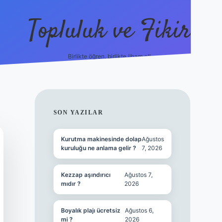
Topluluk ve Fikir
Birlikte öğren, birlikte ilham al!
grandoperabet
tulipbetg
SIDEBAR
SON YAZILAR
Kurutma makinesinde dolap
Ağustos
kuruluğu ne anlama gelir ?
7, 2026
Kezzap aşındırıcı
Ağustos 7,
mıdır ?
2026
Boyalık plajı ücretsiz
Ağustos 6,
mi ?
2026