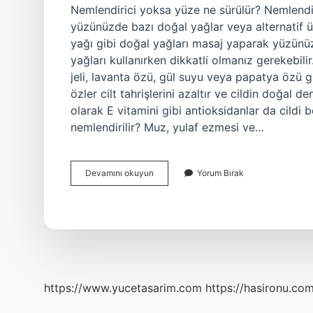
Nemlendirici yoksa yüze ne sürülür? Nemlendi
yüzünüzde bazı doğal yağlar veya alternatif ürü
yağı gibi doğal yağları masaj yaparak yüzünüze 
yağları kullanırken dikkatli olmanız gerekebilir
jeli, lavanta özü, gül suyu veya papatya özü gib
özler cilt tahrişlerini azaltır ve cildin doğal 
olarak E vitamini gibi antioksidanlar da cildi 
nemlendirilir? Muz, yulaf ezmesi ve…
Evde
Devamını okuyun
Yorum Bırak
Nemlendirici
Yerine
Ne
Kullanılır
https://www.yucetasarim.com
https://hasironu.com