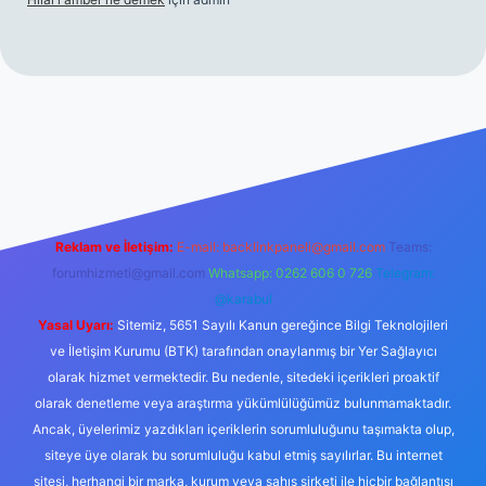
et
tulipbetgiris.org
Reklam ve İletişim:
E-mail:
backlinkpaneli@gmail.com
Teams:
forumhizmeti@gmail.com
Whatsapp: 0262 606 0 726
Telegram:
@karabul
Yasal Uyarı:
Sitemiz, 5651 Sayılı Kanun gereğince Bilgi Teknolojileri
ve İletişim Kurumu (BTK) tarafından onaylanmış bir Yer Sağlayıcı
olarak hizmet vermektedir. Bu nedenle, sitedeki içerikleri proaktif
olarak denetleme veya araştırma yükümlülüğümüz bulunmamaktadır.
Ancak, üyelerimiz yazdıkları içeriklerin sorumluluğunu taşımakta olup,
siteye üye olarak bu sorumluluğu kabul etmiş sayılırlar. Bu internet
sitesi, herhangi bir marka, kurum veya şahıs şirketi ile hiçbir bağlantısı