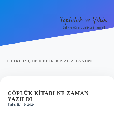
Topluluk ve Fikir
menüyü
aç
Birlikte öğren, birlikte ilham al!
Anasayfa
Gizlilik Politikası
Yasal Uyarı
ETIKET:
ÇÖP NEDIR KISACA TANIMI
Hakkımızda
ÇÖPLÜK KITABI NE ZAMAN
YAZILDI
Tarih: Ekim 9, 2024