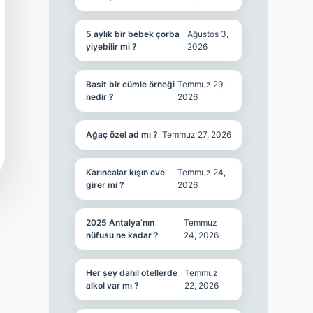
5 aylık bir bebek çorba
Ağustos 3,
yiyebilir mi ?
2026
Basit bir cümle örneği
Temmuz 29,
nedir ?
2026
Ağaç özel ad mı ?
Temmuz 27, 2026
Karıncalar kışın eve
Temmuz 24,
girer mi ?
2026
2025 Antalya’nın
Temmuz
nüfusu ne kadar ?
24, 2026
Her şey dahil otellerde
Temmuz
alkol var mı ?
22, 2026