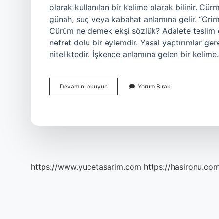
olarak kullanılan bir kelime olarak bilinir. Cü
günah, suç veya kabahat anlamına gelir. “Cri
Cürüm ne demek ekşi sözlük? Adalete teslim ed
nefret dolu bir eylemdir. Yasal yaptırımlar ge
niteliktedir. İşkence anlamına gelen bir keli
Cürüm
Devamını okuyun
Yorum Bırak
Nedir
Sözlük
Anlamı
https://www.yucetasarim.com
https://hasironu.com