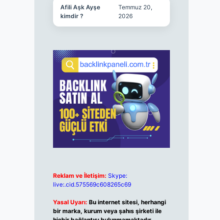
Afili Aşk Ayşe
Temmuz 20,
kimdir ?
2026
Reklam ve İletişim:
Skype:
live:.cid.575569c608265c69
Yasal Uyarı:
Bu internet sitesi, herhangi
bir marka, kurum veya şahıs şirketi ile
hiçbir bağlantısı bulunmamaktadır.