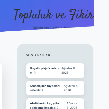
Topluluk ve Fikir
Birlikte öğren, birlikte ilham al!
grandoperabet
tulipbet
SIDEBAR
SON YAZILAR
Boyalık plajı ücretsiz
Ağustos 6,
mi ?
2026
Kronolojinin faydaları
Ağustos 5,
nelerdir ?
2026
Abdülkerim kaç yıllık
Ağustos
sözleşme imzaladı ?
3, 2026