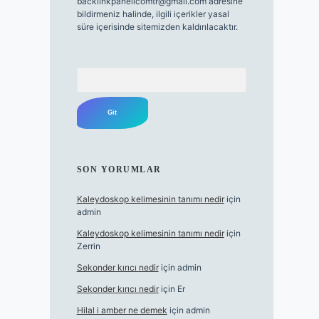
backlinkpanelicomtr@gmail.com
adresine
bildirmeniz halinde, ilgili içerikler yasal
süre içerisinde sitemizden kaldırılacaktır.
Arama
SON YORUMLAR
Kaleydoskop kelimesinin tanımı nedir
için
admin
Kaleydoskop kelimesinin tanımı nedir
için
Zerrin
Sekonder kırıcı nedir
için
admin
Sekonder kırıcı nedir
için
Er
Hilal i amber ne demek
için
admin