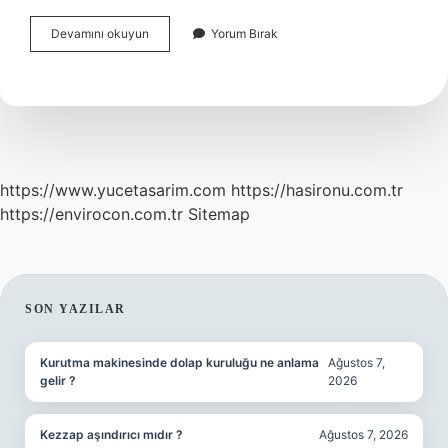
Sabunun
Devamını okuyun
Yorum Bırak
Doğal
Olduğu
Nasıl
Anlaşılır
https://www.yucetasarim.com
https://hasironu.com.tr
https://envirocon.com.tr
Sitemap
SIDEBAR
SON YAZILAR
Kurutma makinesinde dolap kuruluğu ne anlama
Ağustos 7,
gelir ?
2026
Kezzap aşındırıcı mıdır ?
Ağustos 7, 2026