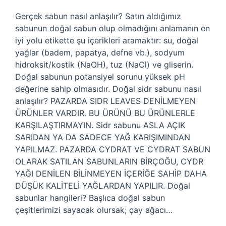
Gerçek sabun nasıl anlaşılır? Satın aldığımız
sabunun doğal sabun olup olmadığını anlamanın en
iyi yolu etikette şu içerikleri aramaktır: su, doğal
yağlar (badem, papatya, defne vb.), sodyum
hidroksit/kostik (NaOH), tuz (NaCl) ve gliserin.
Doğal sabunun potansiyel sorunu yüksek pH
değerine sahip olmasıdır. Doğal sidr sabunu nasıl
anlaşılır? PAZARDA SIDR LEAVES DENİLMEYEN
ÜRÜNLER VARDIR. BU ÜRÜNÜ BU ÜRÜNLERLE
KARŞILAŞTIRMAYIN. Sidr sabunu ASLA AÇIK
SARIDAN YA DA SADECE YAĞ KARIŞIMINDAN
YAPILMAZ. PAZARDA CYDRAT VE CYDRAT SABUN
OLARAK SATILAN SABUNLARIN BİRÇOĞU, CYDR
YAĞI DENİLEN BİLİNMEYEN İÇERİĞE SAHİP DAHA
DÜŞÜK KALİTELİ YAĞLARDAN YAPILIR. Doğal
sabunlar hangileri? Başlıca doğal sabun
çeşitlerimizi sayacak olursak; çay ağacı…