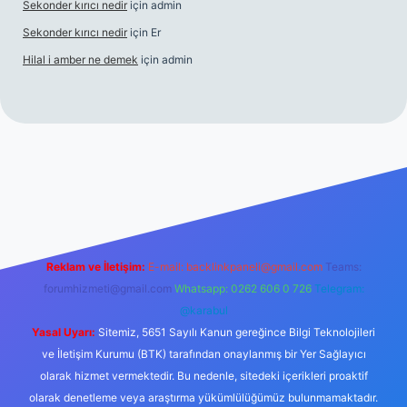
Sekonder kırıcı nedir
için
admin
Sekonder kırıcı nedir
için
Er
Hilal i amber ne demek
için
admin
et
tulipbetgiris.org
Reklam ve İletişim:
E-mail:
backlinkpaneli@gmail.com
Teams:
forumhizmeti@gmail.com
Whatsapp: 0262 606 0 726
Telegram:
@karabul
Yasal Uyarı:
Sitemiz, 5651 Sayılı Kanun gereğince Bilgi Teknolojileri
ve İletişim Kurumu (BTK) tarafından onaylanmış bir Yer Sağlayıcı
olarak hizmet vermektedir. Bu nedenle, sitedeki içerikleri proaktif
olarak denetleme veya araştırma yükümlülüğümüz bulunmamaktadır.