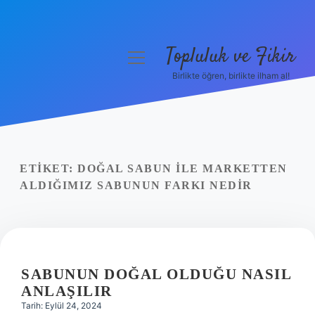
Topluluk ve Fikir
menüyü
aç
Birlikte öğren, birlikte ilham al!
Anasayfa
Gizlilik Politikası
Yasal Uyarı
ETIKET:
DOĞAL SABUN ILE MARKETTEN
ALDIĞIMIZ SABUNUN FARKI NEDIR
Hakkımızda
SABUNUN DOĞAL OLDUĞU NASIL
ANLAŞILIR
Tarih: Eylül 24, 2024