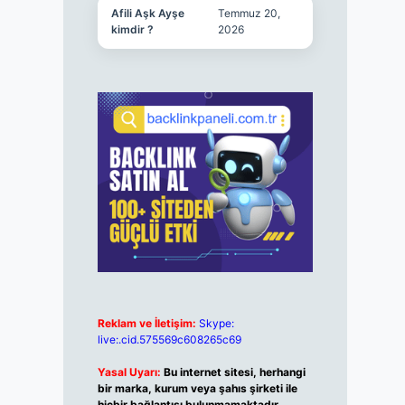
Afili Aşk Ayşe
Temmuz 20,
kimdir ?
2026
Reklam ve İletişim:
Skype:
live:.cid.575569c608265c69
Yasal Uyarı:
Bu internet sitesi, herhangi
bir marka, kurum veya şahıs şirketi ile
hiçbir bağlantısı bulunmamaktadır.