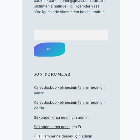
backlinkpanelicomtr@gmail.com
adresine
bildirmeniz halinde, ilgili içerikler yasal
süre içerisinde sitemizden kaldırılacaktır.
Arama
SON YORUMLAR
Kaleydoskop kelimesinin tanımı nedir
için
admin
Kaleydoskop kelimesinin tanımı nedir
için
Zerrin
Sekonder kırıcı nedir
için
admin
Sekonder kırıcı nedir
için
Er
Hilal i amber ne demek
için
admin