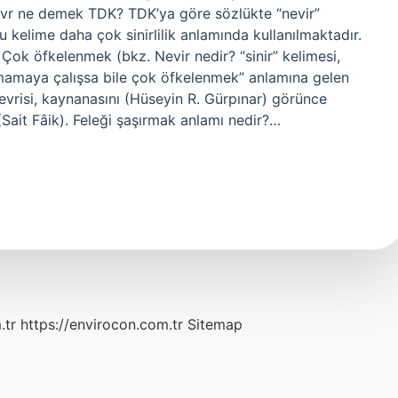
evr ne demek TDK? TDK’ya göre sözlükte “nevir”
u kelime daha çok sinirlilik anlamında kullanılmaktadır.
Çok öfkelenmek (bkz. Nevir nedir? “sinir” kelimesi,
tmamaya çalışsa bile çok öfkelenmek” anlamına gelen
nevrisi, kaynanasını (Hüseyin R. Gürpınar) görünce
Sait Fâik). Feleği şaşırmak anlamı nedir?…
.tr
https://envirocon.com.tr
Sitemap