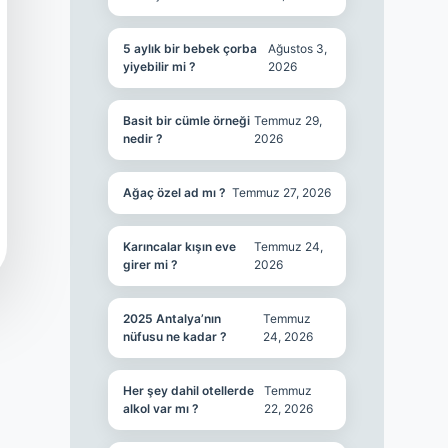
5 aylık bir bebek çorba
Ağustos 3,
yiyebilir mi ?
2026
Basit bir cümle örneği
Temmuz 29,
nedir ?
2026
Ağaç özel ad mı ?
Temmuz 27, 2026
Karıncalar kışın eve
Temmuz 24,
girer mi ?
2026
2025 Antalya’nın
Temmuz
nüfusu ne kadar ?
24, 2026
Her şey dahil otellerde
Temmuz
alkol var mı ?
22, 2026