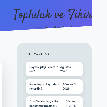
Topluluk ve Fikir
Birlikte öğren, birlikte ilham al!
grandoperabet
tulipbetg
SIDEBAR
SON YAZILAR
Boyalık plajı ücretsiz
Ağustos 6,
mi ?
2026
Kronolojinin faydaları
Ağustos 5,
nelerdir ?
2026
Abdülkerim kaç yıllık
Ağustos
sözleşme imzaladı ?
3, 2026