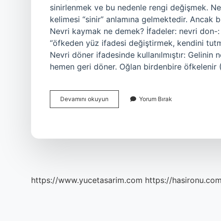
sinirlenmek ve bu nedenle rengi değişmek. N
kelimesi “sinir” anlamına gelmektedir. Ancak b
Nevri kaymak ne demek? İfadeler: nevri don-: 
“öfkeden yüz ifadesi değiştirmek, kendini tu
Nevri döner ifadesinde kullanılmıştır: Gelinin 
hemen geri döner. Oğlan birdenbire öfkelenir (
Nevir
Devamını okuyun
Yorum Bırak
Döndürmek
Ne
Demek
https://www.yucetasarim.com
https://hasironu.com