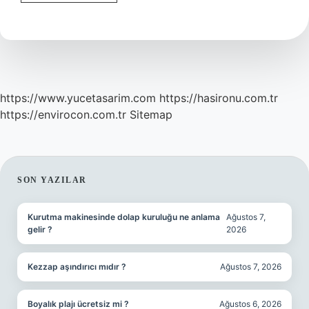
Yunan
Felsefesi
Hangi
Yüzyıllar
https://www.yucetasarim.com
https://hasironu.com.tr
https://envirocon.com.tr
Sitemap
SIDEBAR
SON YAZILAR
Kurutma makinesinde dolap kuruluğu ne anlama
Ağustos 7,
gelir ?
2026
Kezzap aşındırıcı mıdır ?
Ağustos 7, 2026
Boyalık plajı ücretsiz mi ?
Ağustos 6, 2026