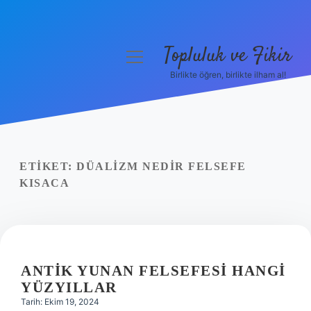
Topluluk ve Fikir
menüyü
aç
Birlikte öğren, birlikte ilham al!
Anasayfa
Gizlilik Politikası
Yasal Uyarı
ETIKET:
DÜALIZM NEDIR FELSEFE
KISACA
Hakkımızda
ANTIK YUNAN FELSEFESI HANGI
YÜZYILLAR
Tarih: Ekim 19, 2024