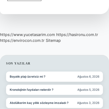
Posta
Adresine
Ne
Yazılmalı
https://www.yucetasarim.com
https://hasironu.com.tr
https://envirocon.com.tr
Sitemap
SIDEBAR
SON YAZILAR
Boyalık plajı ücretsiz mi ?
Ağustos 6, 2026
Kronolojinin faydaları nelerdir ?
Ağustos 5, 2026
Abdülkerim kaç yıllık sözleşme imzaladı ?
Ağustos 3, 2026