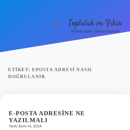
Topluluk ve Fikir
menüyü
aç
Birlikte öğren, birlikte ilham al!
Anasayfa
Gizlilik Politikası
Yasal Uyarı
ETIKET:
EPOSTA ADRESI NASIL
DOĞRULANIR
Hakkımızda
E-POSTA ADRESINE NE
YAZILMALI
Tarih: Ekim 14, 2024