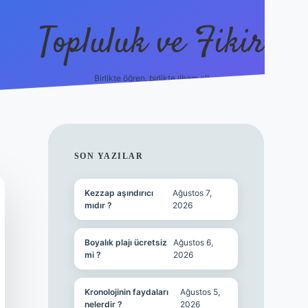
Topluluk ve Fikir
Birlikte öğren, birlikte ilham al!
grandoperabet
tulipbetgi
SIDEBAR
SON YAZILAR
Kezzap aşındırıcı
Ağustos 7,
mıdır ?
2026
Boyalık plajı ücretsiz
Ağustos 6,
mi ?
2026
Kronolojinin faydaları
Ağustos 5,
nelerdir ?
2026