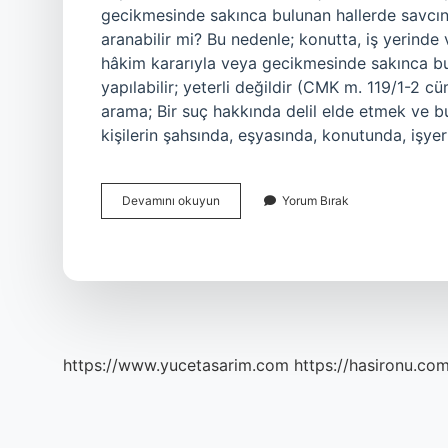
gecikmesinde sakınca bulunan hallerde savcının
aranabilir mi? Bu nedenle; konutta, iş yerin
hâkim kararıyla veya gecikmesinde sakınca bul
yapılabilir; yeterli değildir (CMK m. 119/1-2 cü
arama; Bir suç hakkında delil elde etmek ve 
kişilerin şahsında, eşyasında, konutunda, işy
Ev
Devamını okuyun
Yorum Bırak
Arama
Kararı
Nasıl
Çıkarılır
https://www.yucetasarim.com
https://hasironu.com