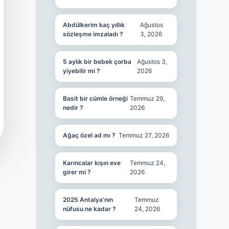
Abdülkerim kaç yıllık
Ağustos
sözleşme imzaladı ?
3, 2026
5 aylık bir bebek çorba
Ağustos 3,
yiyebilir mi ?
2026
Basit bir cümle örneği
Temmuz 29,
nedir ?
2026
Ağaç özel ad mı ?
Temmuz 27, 2026
Karıncalar kışın eve
Temmuz 24,
girer mi ?
2026
2025 Antalya’nın
Temmuz
nüfusu ne kadar ?
24, 2026