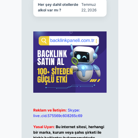
Her şey dahil otellerde
Temmuz
alkol var mı ?
22, 2026
Reklam ve İletişim:
Skype:
live:.cid.575569c608265c69
Yasal Uyarı:
Bu internet sitesi, herhangi
bir marka, kurum veya şahıs şirketi ile
hiçbir bağlantısı bulunmamaktadır.