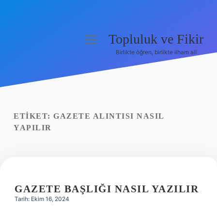
Topluluk ve Fikir
menüyü
aç
Birlikte öğren, birlikte ilham al!
Anasayfa
Gizlilik Politikası
Yasal Uyarı
ETIKET:
GAZETE ALINTISI NASIL
YAPILIR
Hakkımızda
GAZETE BAŞLIĞI NASIL YAZILIR
Tarih: Ekim 16, 2024