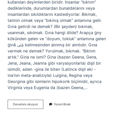
kullanılan deyimlerden biridir. İnsanlar “bıktım”
dediklerinde, durumlardan bunaldıklarını veya
insanlardan sıkıldıklarını kastediyorlar. Bıkmak,
tatmin olmak veya “bıkmış olmak” anlamına gelir.
Gına getirdi ne demek? (Bir şeyden) bıkmak,
usanmak, sıkılmak. Gına hangi dilde? Arapça ġny
kökünden gelen ve “doyum, tokluk” anlamına gelen
ġinā غِنَى kelimesinden alınmış bir alıntıdır. Gına
vermek ne demek? Yorulmak, bıkmak. “Bıktım
artık.” Gina ne ismi? Gina (bazen Geena, Gena,
Jena, Jeana, Jeanna gibi varyasyonlarla) dişil bir
isimdir, aslen -gina ile biten (Latince dişil eki -
ina’nın meta-analiziyle) Luigina, Regina veya
Georgina gibi isimlerin hipokorik biçimidir, ayrıca
Virginia veya Eugenia da (bazen Geena,…
Gına
Devamını okuyun
Yorum Bırak
Geldim
Ne