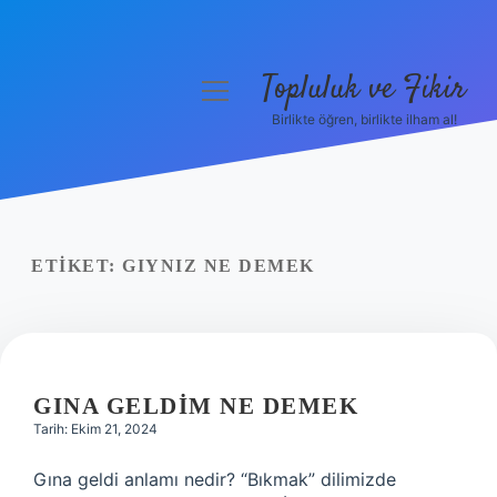
Topluluk ve Fikir
menüyü
aç
Birlikte öğren, birlikte ilham al!
Anasayfa
Gizlilik Politikası
Yasal Uyarı
ETIKET:
GIYNIZ NE DEMEK
Hakkımızda
GINA GELDIM NE DEMEK
Tarih: Ekim 21, 2024
Gına geldi anlamı nedir? “Bıkmak” dilimizde