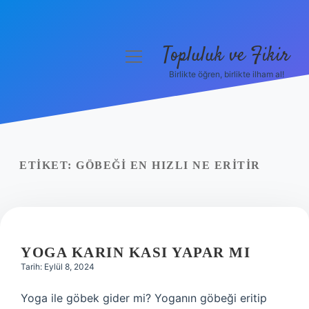
Topluluk ve Fikir
menüyü
aç
Birlikte öğren, birlikte ilham al!
Anasayfa
Gizlilik Politikası
Yasal Uyarı
ETIKET:
GÖBEĞI EN HIZLI NE ERITIR
Hakkımızda
YOGA KARIN KASI YAPAR MI
Tarih: Eylül 8, 2024
Yoga ile göbek gider mi? Yoganın göbeği eritip