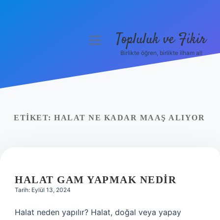
Topluluk ve Fikir
menüyü
aç
Birlikte öğren, birlikte ilham al!
Anasayfa
Gizlilik Politikası
Yasal Uyarı
ETIKET:
HALAT NE KADAR MAAŞ ALIYOR
Hakkımızda
HALAT GAM YAPMAK NEDIR
Tarih: Eylül 13, 2024
Halat neden yapılır? Halat, doğal veya yapay