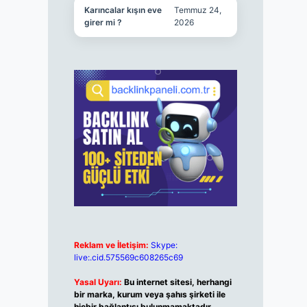
Karıncalar kışın eve
Temmuz 24,
girer mi ?
2026
Reklam ve İletişim:
Skype:
live:.cid.575569c608265c69
Yasal Uyarı:
Bu internet sitesi, herhangi
bir marka, kurum veya şahıs şirketi ile
hiçbir bağlantısı bulunmamaktadır.