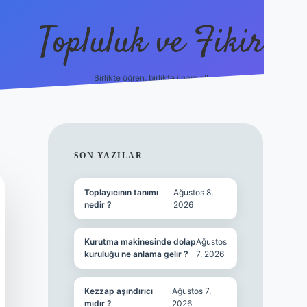
Topluluk ve Fikir
Birlikte öğren, birlikte ilham al!
grandoperabet
tulip
SIDEBAR
SON YAZILAR
Toplayıcının tanımı
Ağustos 8,
nedir ?
2026
Kurutma makinesinde dolap
Ağustos
kuruluğu ne anlama gelir ?
7, 2026
Kezzap aşındırıcı
Ağustos 7,
mıdır ?
2026