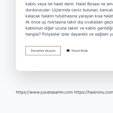
kablo veya tel halat denir. Halat Bosası ne
durdurucular: Uçlarında ceviz bulunan, kancal
kalacak halatın tutulmasına yarayan kısa halatla
ilk önce uç noktasına takılı dış cıvatadan geçiri
kablonun diğer ucuna takılır ve kablo gerildi
hangisi? Polyester ipler dayanıklı ve sağlam y
Halat
Devamını okuyun
Yorum Bırak
Gam
Yapmak
Nedir
https://www.yucetasarim.com
https://hasironu.com