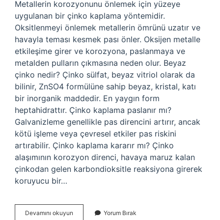
Metallerin korozyonunu önlemek için yüzeye
uygulanan bir çinko kaplama yöntemidir.
Oksitlenmeyi önlemek metallerin ömrünü uzatır ve
havayla teması kesmek pası önler. Oksijen metalle
etkileşime girer ve korozyona, paslanmaya ve
metalden pulların çıkmasına neden olur. Beyaz
çinko nedir? Çinko sülfat, beyaz vitriol olarak da
bilinir, ZnSO4 formülüne sahip beyaz, kristal, katı
bir inorganik maddedir. En yaygın form
heptahidrattır. Çinko kaplama paslanır mı?
Galvanizleme genellikle pas direncini artırır, ancak
kötü işleme veya çevresel etkiler pas riskini
artırabilir. Çinko kaplama kararır mı? Çinko
alaşımının korozyon direnci, havaya maruz kalan
çinkodan gelen karbondioksitle reaksiyona girerek
koruyucu bir…
Beyaz
Devamını okuyun
Yorum Bırak