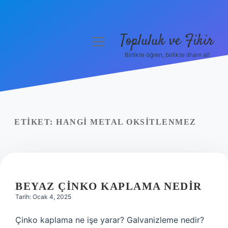
Topluluk ve Fikir
menüyü
aç
Birlikte öğren, birlikte ilham al!
Anasayfa
Gizlilik Politikası
Yasal Uyarı
ETIKET:
HANGI METAL OKSITLENMEZ
Hakkımızda
BEYAZ ÇINKO KAPLAMA NEDIR
Tarih: Ocak 4, 2025
Çinko kaplama ne işe yarar? Galvanizleme nedir?