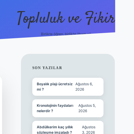
Topluluk ve Fikir
Birlikte öğren, birlikte ilham al!
grandoperabet
tulipbet
SIDEBAR
SON YAZILAR
Boyalık plajı ücretsiz
Ağustos 6,
mi ?
2026
Kronolojinin faydaları
Ağustos 5,
nelerdir ?
2026
Abdülkerim kaç yıllık
Ağustos
sözleşme imzaladı ?
3, 2026