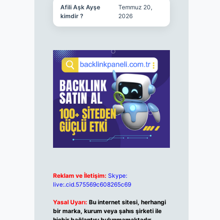
Afili Aşk Ayşe
Temmuz 20,
kimdir ?
2026
Reklam ve İletişim:
Skype:
live:.cid.575569c608265c69
Yasal Uyarı:
Bu internet sitesi, herhangi
bir marka, kurum veya şahıs şirketi ile
hiçbir bağlantısı bulunmamaktadır.