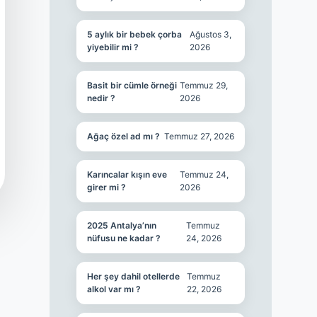
5 aylık bir bebek çorba
Ağustos 3,
yiyebilir mi ?
2026
Basit bir cümle örneği
Temmuz 29,
nedir ?
2026
Ağaç özel ad mı ?
Temmuz 27, 2026
Karıncalar kışın eve
Temmuz 24,
girer mi ?
2026
2025 Antalya’nın
Temmuz
nüfusu ne kadar ?
24, 2026
Her şey dahil otellerde
Temmuz
alkol var mı ?
22, 2026