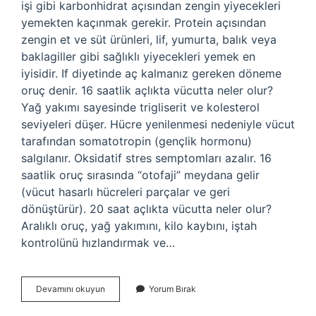
işi gibi karbonhidrat açısından zengin yiyecekleri
yemekten kaçınmak gerekir. Protein açısından
zengin et ve süt ürünleri, lif, yumurta, balık veya
baklagiller gibi sağlıklı yiyecekleri yemek en
iyisidir. If diyetinde aç kalmanız gereken döneme
oruç denir. 16 saatlik açlıkta vücutta neler olur?
Yağ yakımı sayesinde trigliserit ve kolesterol
seviyeleri düşer. Hücre yenilenmesi nedeniyle vücut
tarafından somatotropin (gençlik hormonu)
salgılanır. Oksidatif stres semptomları azalır. 16
saatlik oruç sırasında “otofaji” meydana gelir
(vücut hasarlı hücreleri parçalar ve geri
dönüştürür). 20 saat açlıkta vücutta neler olur?
Aralıklı oruç, yağ yakımını, kilo kaybını, iştah
kontrolünü hızlandırmak ve…
Fasting
Devamını okuyun
Yorum Bırak
Ne
Yenir