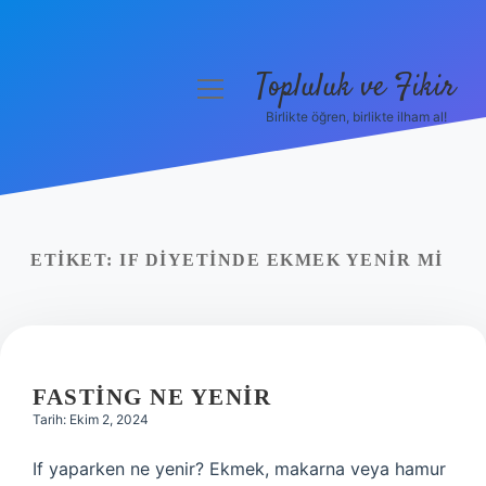
Topluluk ve Fikir
menüyü
aç
Birlikte öğren, birlikte ilham al!
Anasayfa
Gizlilik Politikası
Yasal Uyarı
ETIKET:
IF DIYETINDE EKMEK YENIR MI
Hakkımızda
FASTING NE YENIR
Tarih: Ekim 2, 2024
If yaparken ne yenir? Ekmek, makarna veya hamur