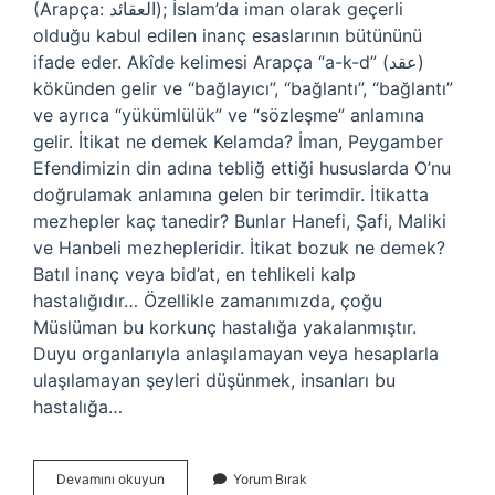
(Arapça: العقائد); İslam’da iman olarak geçerli
olduğu kabul edilen inanç esaslarının bütününü
ifade eder. Akîde kelimesi Arapça “a-k-d” (عقد)
kökünden gelir ve “bağlayıcı”, “bağlantı”, “bağlantı”
ve ayrıca “yükümlülük” ve “sözleşme” anlamına
gelir. İtikat ne demek Kelamda? İman, Peygamber
Efendimizin din adına tebliğ ettiği hususlarda O’nu
doğrulamak anlamına gelen bir terimdir. İtikatta
mezhepler kaç tanedir? Bunlar Hanefi, Şafi, Maliki
ve Hanbeli mezhepleridir. İtikat bozuk ne demek?
Batıl inanç veya bid’at, en tehlikeli kalp
hastalığıdır… Özellikle zamanımızda, çoğu
Müslüman bu korkunç hastalığa yakalanmıştır.
Duyu organlarıyla anlaşılamayan veya hesaplarla
ulaşılamayan şeyleri düşünmek, insanları bu
hastalığa…
Doğru
Devamını okuyun
Yorum Bırak