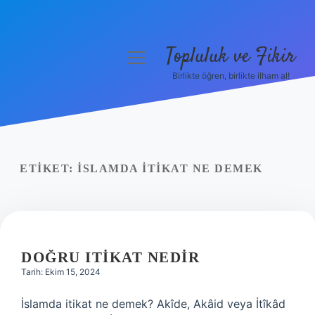
Topluluk ve Fikir
menüyü
aç
Birlikte öğren, birlikte ilham al!
Anasayfa
Gizlilik Politikası
Yasal Uyarı
ETIKET:
İSLAMDA ITIKAT NE DEMEK
Hakkımızda
DOĞRU ITIKAT NEDIR
Tarih: Ekim 15, 2024
İslamda itikat ne demek? Akîde, Akâid veya İtîkâd