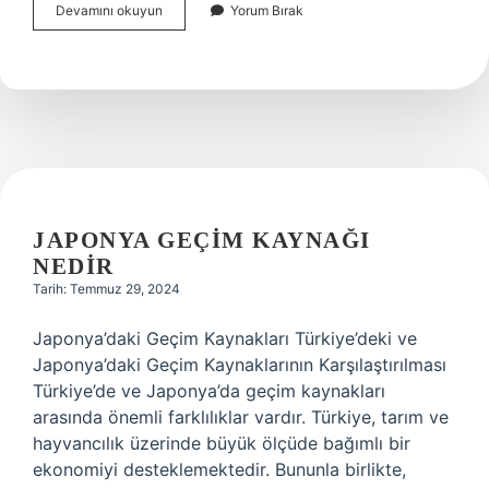
Japonya
Devamını okuyun
Yorum Bırak
hangi
hukuk
sistemiyle
yönetiliyor
?
JAPONYA GEÇIM KAYNAĞI
NEDIR
Tarih: Temmuz 29, 2024
Japonya’daki Geçim Kaynakları Türkiye’deki ve
Japonya’daki Geçim Kaynaklarının Karşılaştırılması
Türkiye’de ve Japonya’da geçim kaynakları
arasında önemli farklılıklar vardır. Türkiye, tarım ve
hayvancılık üzerinde büyük ölçüde bağımlı bir
ekonomiyi desteklemektedir. Bununla birlikte,