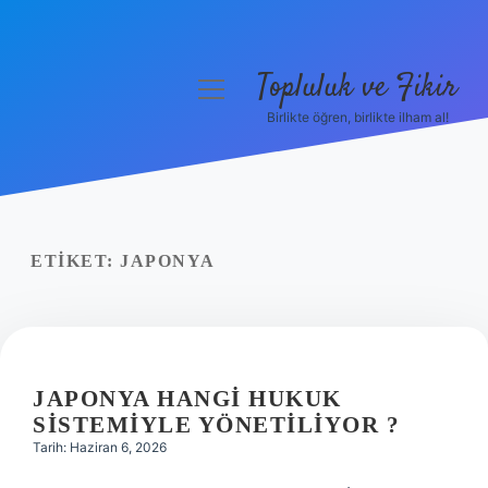
Topluluk ve Fikir
menüyü
aç
Birlikte öğren, birlikte ilham al!
Anasayfa
Gizlilik Politikası
Yasal Uyarı
ETIKET:
JAPONYA
Hakkımızda
JAPONYA HANGI HUKUK
SISTEMIYLE YÖNETILIYOR ?
Tarih: Haziran 6, 2026