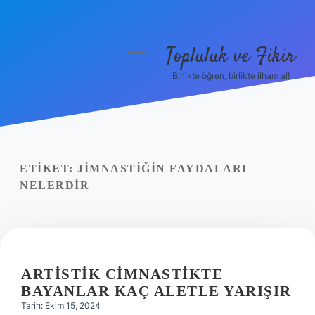
Topluluk ve Fikir
menüyü
aç
Birlikte öğren, birlikte ilham al!
Anasayfa
Gizlilik Politikası
Yasal Uyarı
ETIKET:
JIMNASTIĞIN FAYDALARI
NELERDIR
Hakkımızda
ARTISTIK CIMNASTIKTE
BAYANLAR KAÇ ALETLE YARIŞIR
Tarih: Ekim 15, 2024