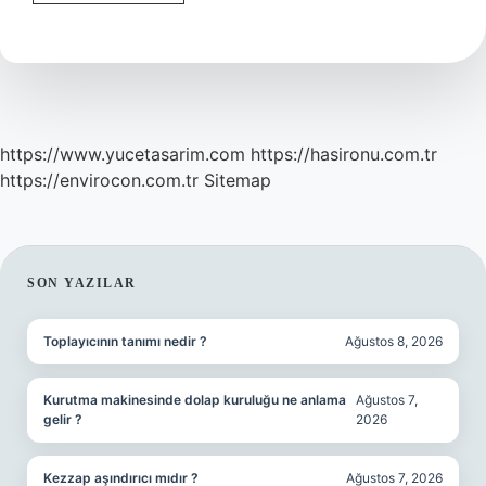
Cimnastikte
Bayanlar
Kaç
Aletle
Yarışır
https://www.yucetasarim.com
https://hasironu.com.tr
https://envirocon.com.tr
Sitemap
SIDEBAR
SON YAZILAR
Toplayıcının tanımı nedir ?
Ağustos 8, 2026
Kurutma makinesinde dolap kuruluğu ne anlama
Ağustos 7,
gelir ?
2026
Kezzap aşındırıcı mıdır ?
Ağustos 7, 2026