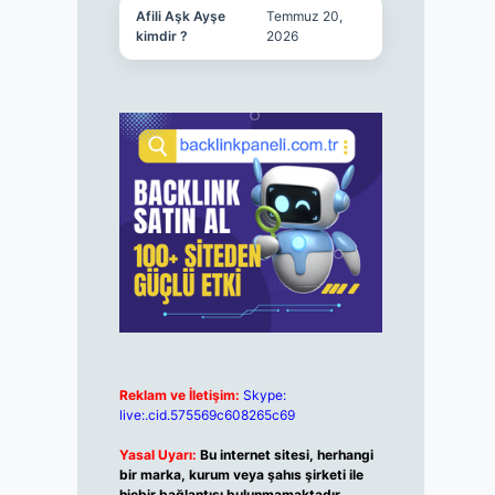
Afili Aşk Ayşe
Temmuz 20,
kimdir ?
2026
Reklam ve İletişim:
Skype:
live:.cid.575569c608265c69
Yasal Uyarı:
Bu internet sitesi, herhangi
bir marka, kurum veya şahıs şirketi ile
hiçbir bağlantısı bulunmamaktadır.