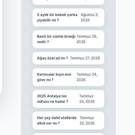
5 aylık bir bebek çorba
Ağustos 3,
yiyebilir mi ?
2026
Basit bir cümle örneği
Temmuz 29,
nedir ?
2026
Ağaç özel ad mı ?
Temmuz 27, 2026
Karıncalar kışın eve
Temmuz 24,
girer mi ?
2026
2025 Antalya’nın
Temmuz
nüfusu ne kadar ?
24, 2026
Her şey dahil otellerde
Temmuz
alkol var mı ?
22, 2026