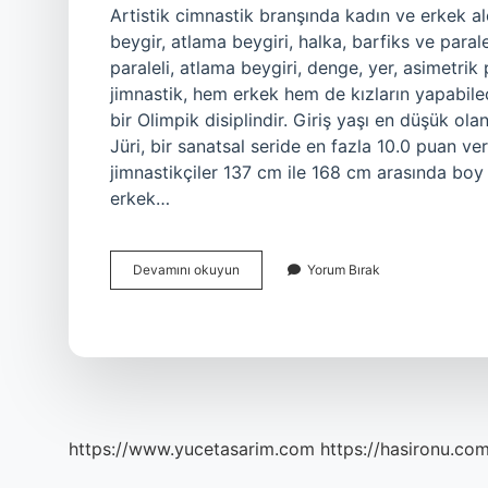
Artistik cimnastik branşında kadın ve erkek alet
beygir, atlama beygiri, halka, barfiks ve paralel
paraleli, atlama beygiri, denge, yer, asimetrik 
jimnastik, hem erkek hem de kızların yapabilece
bir Olimpik disiplindir. Giriş yaşı en düşük ol
Jüri, bir sanatsal seride en fazla 10.0 puan ve
jimnastikçiler 137 cm ile 168 cm arasında boy v
erkek…
Artistik
Devamını okuyun
Yorum Bırak
Cimnastikte
Bayanlar
Kaç
Aletle
Yarışır
https://www.yucetasarim.com
https://hasironu.com