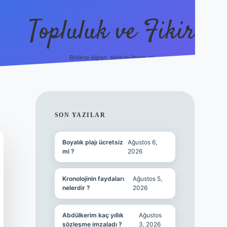
Topluluk ve Fikir
Birlikte öğren, birlikte ilham al!
grandoperabet
tulipbetgiris.org
SIDEBAR
SON YAZILAR
Boyalık plajı ücretsiz
Ağustos 6,
mi ?
2026
Kronolojinin faydaları
Ağustos 5,
nelerdir ?
2026
Abdülkerim kaç yıllık
Ağustos
sözleşme imzaladı ?
3, 2026