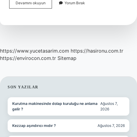
Kafeinli
Devamını okuyun
Yorum Bırak
Göz
Kremi
Ne
Ise
Yarar
https://www.yucetasarim.com
https://hasironu.com.tr
https://envirocon.com.tr
Sitemap
SIDEBAR
SON YAZILAR
Kurutma makinesinde dolap kuruluğu ne anlama
Ağustos 7,
gelir ?
2026
Kezzap aşındırıcı mıdır ?
Ağustos 7, 2026