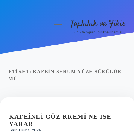
Topluluk ve Fikir
menüyü
aç
Birlikte öğren, birlikte ilham al!
Anasayfa
Gizlilik Politikası
Yasal Uyarı
ETIKET:
KAFEIN SERUM YÜZE SÜRÜLÜR
MÜ
Hakkımızda
KAFEINLI GÖZ KREMI NE ISE
YARAR
Tarih: Ekim 5, 2024