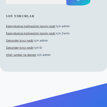
SON YORUMLAR
Kaleydoskop kelimesinin tanımı nedir
için
admin
Kaleydoskop kelimesinin tanımı nedir
için
Zerrin
Sekonder kırıcı nedir
için
admin
Sekonder kırıcı nedir
için
Er
Hilal i amber ne demek
için
admin
tulipbetgiris.org