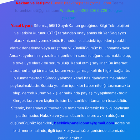
Reklam ve İletişim:
E-mail:
backlinkpaneli@gmail.com
Teams:
forumhizmeti@gmail.com
Whatsapp: 0262 606 0 726
Telegram:
@karabul
Yasal Uyarı:
Sitemiz, 5651 Sayılı Kanun gereğince Bilgi Teknolojileri
ve İletişim Kurumu (BTK) tarafından onaylanmış bir Yer Sağlayıcı
olarak hizmet vermektedir. Bu nedenle, sitedeki içerikleri proaktif
olarak denetleme veya araştırma yükümlülüğümüz bulunmamaktadır.
Ancak, üyelerimiz yazdıkları içeriklerin sorumluluğunu taşımakta olup,
siteye üye olarak bu sorumluluğu kabul etmiş sayılırlar. Bu internet
sitesi, herhangi bir marka, kurum veya şahıs şirketi ile hiçbir bağlantısı
bulunmamaktadır. Sitede yalnızca kendi hazırladığımız makaleler
paylaşılmaktadır. Burada yer alan içerikler haber niteliği taşımamakta
olup, gerçek kurum ve kişiler hakkında paylaşım yapılmamaktadır.
Gerçek kurum ve kişiler ile isim benzerlikleri tamamen tesadüfidir.
Sitemiz, kar amacı gütmeyen ve tamamen ücretsiz bir bilgi paylaşım
platformudur. Hukuka ve yasal düzenlemelere aykırı olduğunu
düşündüğünüz içerikleri,
backlinkpanelicomtr@gmail.com
adresine
bildirmeniz halinde, ilgili içerikler yasal süre içerisinde sitemizden
kaldırılacaktır.