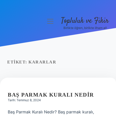
Topluluk ve Fikir
menüyü
aç
Birlikte öğren, birlikte ilham al!
Anasayfa
Gizlilik Politikası
Yasal Uyarı
ETIKET:
KARARLAR
Hakkımızda
BAŞ PARMAK KURALI NEDIR
Tarih: Temmuz 8, 2024
Baş Parmak Kuralı Nedir? Baş parmak kuralı,